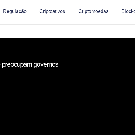
Regulação
Criptoativos
Criptomoedas
Block
e preocupam governos