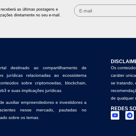
receberá as últimas postagens e
izações diretamente no seu e-mail.
DISCLAIM
tal destinado ao compartilhamento de
Os conteúdos
s jurídicas relacionadas ao ecossistema
caráter unic
conteúdos sobre criptomoedas, blockchain,
se tratando,
b3 e suas implicações jurídicas.
recomendação
de qualquer 
de auxiliar empreendedores e investidores a
REDES SO
scientes nesse mercado, pautadas no
do sobre os temas.