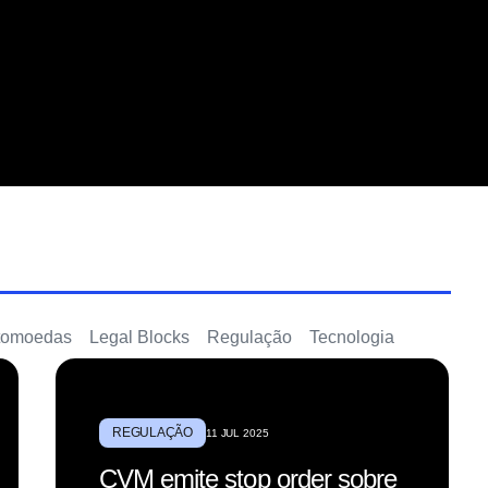
tomoedas
Legal Blocks
Regulação
Tecnologia
REGULAÇÃO
11 JUL 2025
CVM emite stop order sobre