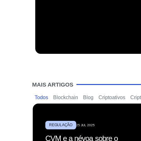
MAIS ARTIGOS
Todos
Blockchain
Blog
Criptoativos
Crip
REGULAÇÃO
25 JUL 2025
CVM e a névoa sobre o