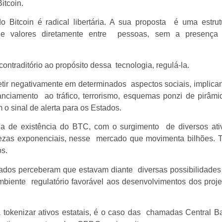
Bitcoin.
Bitcoin é radical libertária. A sua proposta é uma estrut
a de valores diretamente entre pessoas, sem a presença
ontraditório ao propósito dessa tecnologia, regulá-la.
etir negativamente em determinados aspectos sociais, implica
anciamento ao tráfico, terrorismo, esquemas ponzi de pirâmi
m o sinal de alerta para os Estados.
 de existência do BTC, com o surgimento de diversos ati
uezas exponenciais, nesse mercado que movimenta bilhões. T
tos.
stados perceberam que estavam diante diversas possibilidades
mbiente regulatório favorável aos desenvolvimentos dos proje
a tokenizar ativos estatais, é o caso das chamadas Central B