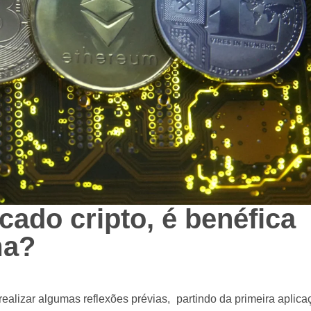
ado cripto, é benéfica
ma?
alizar algumas reflexões prévias, partindo da primeira aplica