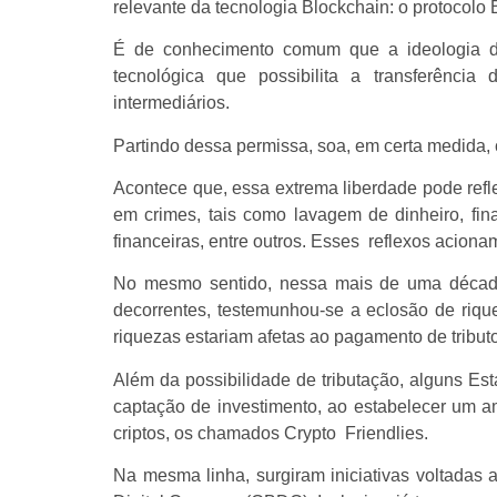
relevante da tecnologia Blockchain: o protocolo 
É de conhecimento comum que a ideologia do 
tecnológica que possibilita a transferênci
intermediários.
Partindo dessa permissa, soa, em certa medida, c
Acontece que, essa extrema liberdade pode refl
em crimes, tais como lavagem de dinheiro, fin
financeiras, entre outros. Esses reflexos aciona
No mesmo sentido, nessa mais de uma década
decorrentes, testemunhou-se a eclosão de riq
riquezas estariam afetas ao pagamento de tribu
Além da possibilidade de tributação, alguns E
captação de investimento, ao estabelecer um a
criptos, os chamados Crypto Friendlies.
Na mesma linha, surgiram iniciativas voltadas 