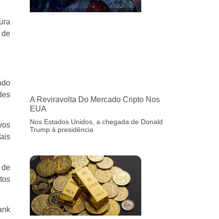
ura
 de
ndo
des
A Reviravolta Do Mercado Cripto Nos
EUA
Nos Estados Unidos, a chegada de Donald
vos
Trump à presidência
ais
 de
tos
ank