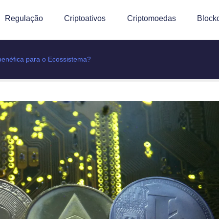
Regulação
Criptoativos
Criptomoedas
Block
benéfica para o Ecossistema?