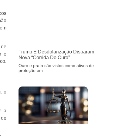
xos
não
sem
 de
Trump E Desdolarização Disparam
o e
Nova “corrida Do Ouro”
co.
Ouro e prata são vistos como ativos de
proteção em
a o
e a
 de