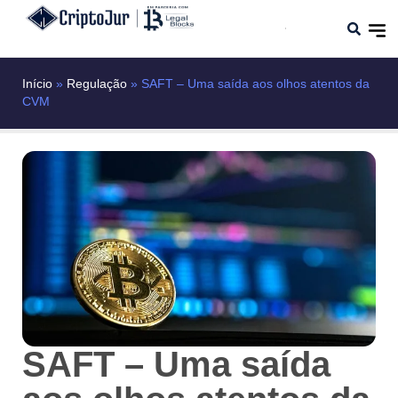
Início
»
Regulação
»
SAFT – Uma saída aos olhos atentos da
CVM
SAFT – Uma saída