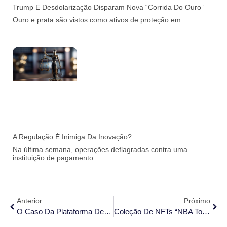
Trump E Desdolarização Disparam Nova “corrida Do Ouro”
Ouro e prata são vistos como ativos de proteção em
A Regulação É Inimiga Da Inovação?
Na última semana, operações deflagradas contra uma
instituição de pagamento
Anterior
Próximo
O Caso Da Plataforma De NFTs Da Porsche: Oportunidade De Se Discutir Os Limites Da Jurisdição Brasileira Para Causas Decorrentes De Compras Internacionais De Tokens Não Fungíveis
Coleção De NFTs “NBA Top Shot And Moments” É Considerada Valor Mobiliário Nos EUA.