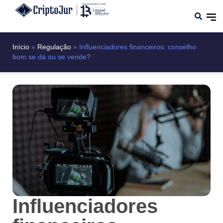
Início
»
Regulação
»
Influenciadores financeiros: conselho
bom se dá ou se vende?
Influenciadores