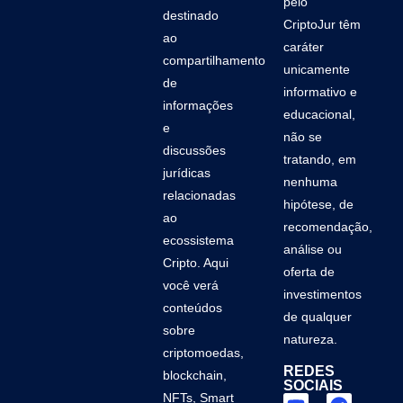
pelo
destinado
CriptoJur têm
ao
caráter
compartilhamento
unicamente
de
informativo e
informações
educacional,
e
não se
discussões
tratando, em
jurídicas
nenhuma
relacionadas
hipótese, de
ao
recomendação,
ecossistema
análise ou
Cripto. Aqui
oferta de
você verá
investimentos
conteúdos
de qualquer
sobre
natureza.
criptomoedas,
REDES
blockchain,
SOCIAIS
NFTs, Smart