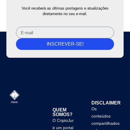
Você receberá as últimas postagens e atualizações
diretamente no seu e-mail.
INSCREVER-SE!
DISCLAIMER
Os
QUEM
SOMOS?
conteúdos
O CriptoJur
compartilhados
é um portal