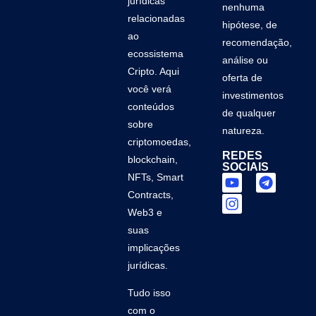
jurídicas
nenhuma
relacionadas
hipótese, de
ao
recomendação,
ecossistema
análise ou
Cripto. Aqui
oferta de
você verá
investimentos
conteúdos
de qualquer
sobre
natureza.
criptomoedas,
REDES
blockchain,
SOCIAIS
NFTs, Smart
Contracts,
Web3 e
suas
implicações
jurídicas.
Tudo isso
com o