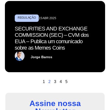
REGULAÇÃO
15 ABR 2025
SECURITIES AND EXCHANGE
COMMISSION (SEC) – CVM dos
EUA – Publica um comunicado
sobre as Memes Coins
Jorge Barros
1
2
3
4
5
Assine nossa