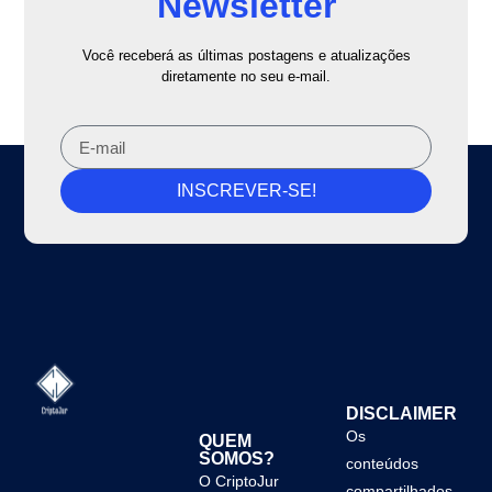
Newsletter
Você receberá as últimas postagens e atualizações
diretamente no seu e-mail.
INSCREVER-SE!
DISCLAIMER
Os
QUEM
SOMOS?
conteúdos
O CriptoJur
compartilhados